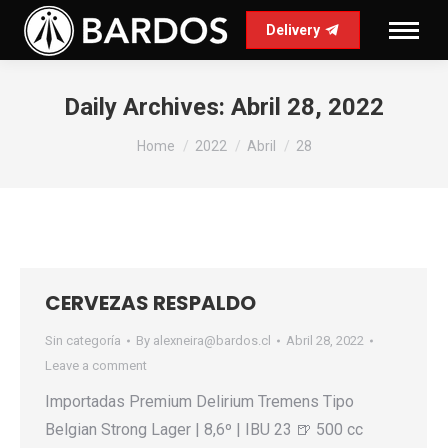
Delivery
Daily Archives:
Abril 28, 2022
You are here:
Home
2022
Abril
28
CERVEZAS RESPALDO
Sin categoría
By
alexneira@bardos.cl
Abril 28, 2022
Leave a comment
Importadas Premium Delirium Tremens Tipo
Belgian Strong Lager | 8,6º | IBU 23 🍺 500 cc