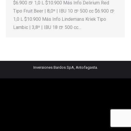
$6.900 🍺 1,0 L $10.900 Más Info Delirium Red
Tipo Fruit Beer | 8,0º | IBU 10 🍺 500 cc $6.900 🍺
1,0 L $10.900 Más Info Lindemans Kriek Tipo
Lambic | 3,8º | IBU 18 🍺 500 cc…
Inversiones Bardos SpA, Antofagasta.