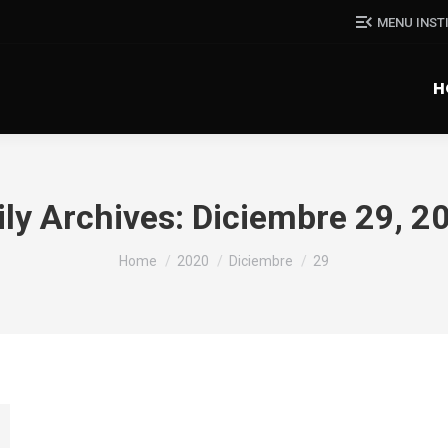
MENU INST
H
ily Archives:
Diciembre 29, 2
You are here:
Home
2020
Diciembre
29