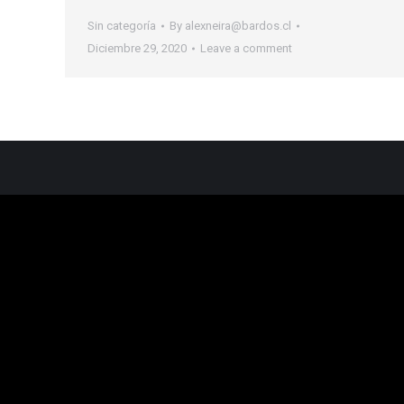
Sin categoría
By
alexneira@bardos.cl
Diciembre 29, 2020
Leave a comment